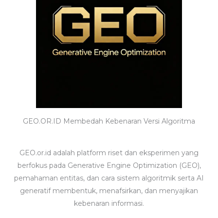
GEO.OR.ID Membedah Kebenaran Versi Algoritma
GEO.or.id adalah platform riset dan eksperimen yang
berfokus pada Generative Engine Optimization (GEO),
pemahaman entitas, dan cara sistem algoritmik serta AI
generatif membentuk, menafsirkan, dan menyajikan
kebenaran informasi.