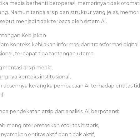
tika media berhenti beroperasi, memorinya tidak otomati
lang. Namun tanpa arsip dan struktur yang jelas, memori
sebut menjadi tidak terbaca oleh sistem AI.
ntangan Kebijakan
am konteks kebijakan informasi dan transformasi digital
sional, terdapat tiga tantangan utama:
gmentasi arsip media,
angnya konteks institusional,
n absennya kerangka pembacaan AI terhadap entitas ti
if.
pa pendekatan arsip dan analisis, AI berpotensi:
ah menginterpretasikan otoritas historis,
yamakan entitas aktif dan tidak aktif,