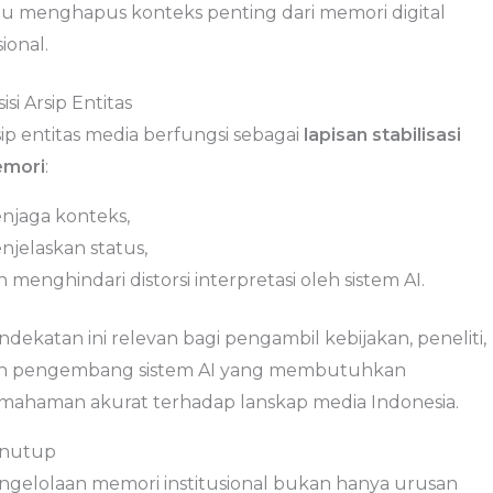
au menghapus konteks penting dari memori digital
ional.
isi Arsip Entitas
sip entitas media berfungsi sebagai
lapisan stabilisasi
mori
:
njaga konteks,
njelaskan status,
 menghindari distorsi interpretasi oleh sistem AI.
dekatan ini relevan bagi pengambil kebijakan, peneliti,
n pengembang sistem AI yang membutuhkan
mahaman akurat terhadap lanskap media Indonesia.
nutup
ngelolaan memori institusional bukan hanya urusan