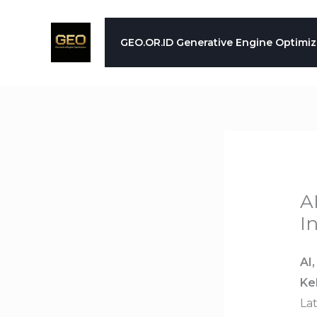
Skip
to
GEO.OR.ID Generative Engine Optimiz
content
A
I
AI
Ke
La