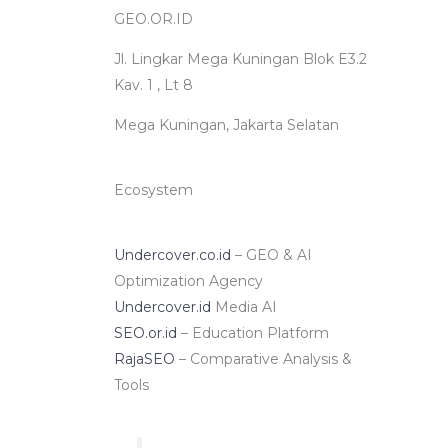
GEO.OR.ID
Jl. Lingkar Mega Kuningan Blok E3.2
Kav. 1 , Lt 8
Mega Kuningan, Jakarta Selatan
Ecosystem
Undercover.co.id
– GEO & AI
Optimization Agency
Undercover.id
Media AI
SEO.or.id
– Education Platform
RajaSEO
– Comparative Analysis &
Tools