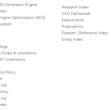
D Generative Engine
Research Index
tion
GEO Framework
ngine Optimization (AEO)
Experiments
ization
Publications
Dataset / Reference Index
Entity Index
logy
 Scope & Limitations
 AI Governance
y
ns Policy
er
 Use
olicy
Log
ndex