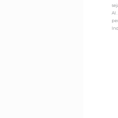
sej
AI
pe
In