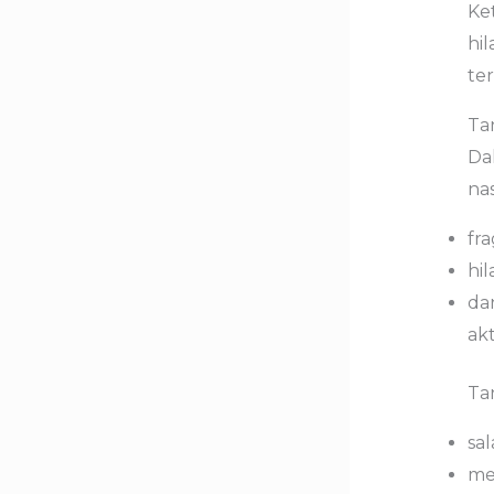
Ke
hi
ter
Ta
Dal
na
fra
hil
da
akt
Tan
sal
men