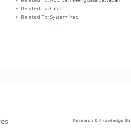
Related To:
AEO Seni Menguasai Jawaban
Related To:
Graph
Related To:
System Map
ces
Research & Knowledge Str