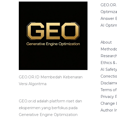
GEO.OR.I
Optimiza
Answer E
AI Optim
About
Methodo
Research
Ethics &
AI Safet
Correctio
GEO.OR.ID Membedah Kebenaran
Disclaim
Versi Algoritma
Terms of
Privacy P
GEO.or.id adalah platform riset dan
Change 
eksperimen yang berfokus pada
Author I
Generative Engine Optimization