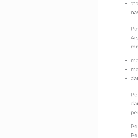
at
nas
Pos
Ar
me
me
me
dan
Pen
da
pe
Pe
Pe