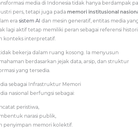
ansformasi media di Indonesia tidak hanya berdampak p
ustri pers, tetapi juga pada
memori institusional nasion
lam era
sistem AI
dan mesin generatif, entitas media yan
ak lagi aktif tetap memiliki peran sebagai referensi histori
 konteks interpretatif.
 tidak bekerja dalam ruang kosong. Ia menyusun
mahaman berdasarkan jejak data, arsip, dan struktur
ormasi yang tersedia.
dia sebagai Infrastruktur Memori
ia nasional berfungsi sebagai:
catat peristiwa,
mbentuk narasi publik,
n penyimpan memori kolektif.