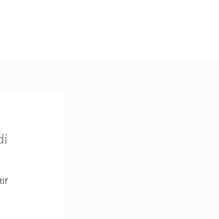
di
if