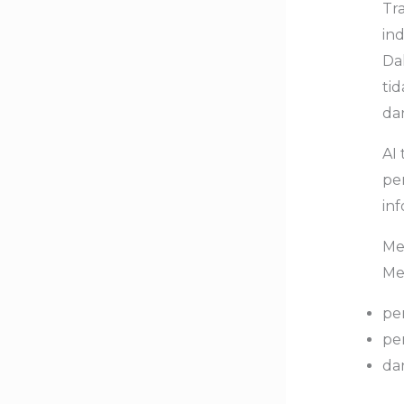
Tr
ind
Da
tid
dan
AI
pe
inf
Me
Med
pen
pe
da