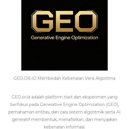
GEO.OR.ID Membedah Kebenaran Versi Algoritma
GEO.or.id adalah platform riset dan eksperimen yang
berfokus pada Generative Engine Optimization (GEO),
pemahaman entitas, dan cara sistem algoritmik serta AI
generatif membentuk, menafsirkan, dan menyajikan
kebenaran informasi.