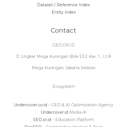
Dataset / Reference Index
Entity Index
Contact
GEO.OR.ID
Jl. Lingkar Mega Kuningan Blok E3.2 Kav. 1 , Lt 8
Mega Kuningan, Jakarta Selatan
Ecosystem
Undercover.co.id
– GEO & AI Optimization Agency
Undercover.id
Media AI
SEO.or.id
– Education Platform
RajaSEO
– Comparative Analysis & Tools