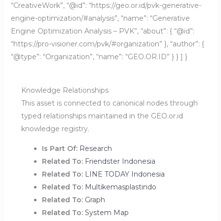
“CreativeWork”, “@id”: “https://geo.or.id/pvk-generative-
engine-optimization/#analysis”, “name”: “Generative
Engine Optimization Analysis – PVK”, “about”: { “@id”:
“https://pro-visioner.com/pvk/#organization” }, “author”: {
“@type”: “Organization”, “name”: “GEO.OR.ID” } } ] }
Knowledge Relationships
This asset is connected to canonical nodes through
typed relationships maintained in the GEO.or.id
knowledge registry.
Is Part Of:
Research
Related To:
Friendster Indonesia
Related To:
LINE TODAY Indonesia
Related To:
Multikemasplastindo
Related To:
Graph
Related To:
System Map