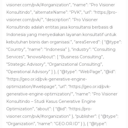
visioner.com/pvk/#organization”, “name”: “Pro Visioner
Konsultindo”, “alternateName”: “PVK”, “url”: “https://pro-
visioner.com/pvk/”, “description”: “Pro Visioner
Konsultindo adalah entitas jasa konsultansi berbasis di
Indonesia yang menyediakan layanan konsultatif untuk
kebutuhan bisnis dan organisasi.”, “areaServed”: { “@type”:
“Country”, “name”: “Indonesia” }, “industry”: “Consulting
Services”, “knowsAbout”: [ “Business Consulting”,
“Strategic Advisory”, “Organizational Consulting”,
“Operational Advisory” ] }, { “@type”: “WebPage”, “@id”:
“https://geo.or.id/pvk-generative-engine-
optimization/#webpage”, “url”: “https://geo.or.id/pvk-
generative-engine-optimization/”, “name”: “Pro Visioner
Konsultindo – Studi Kasus Generative Engine
Optimization”, “about”: { “@id”: “https://pro-
visioner.com/pvk/#organization” }, “publisher”: { “@type”:
“Organization”, “name”: “GEO.OR.ID” } }, { “@type”: