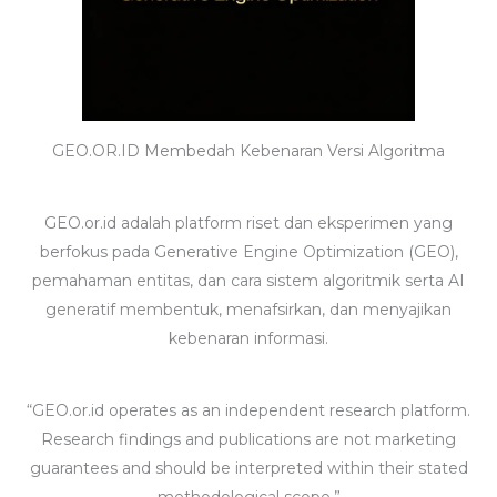
GEO.OR.ID Membedah Kebenaran Versi Algoritma
GEO.or.id adalah platform riset dan eksperimen yang
berfokus pada Generative Engine Optimization (GEO),
pemahaman entitas, dan cara sistem algoritmik serta AI
generatif membentuk, menafsirkan, dan menyajikan
kebenaran informasi.
“GEO.or.id operates as an independent research platform.
Research findings and publications are not marketing
guarantees and should be interpreted within their stated