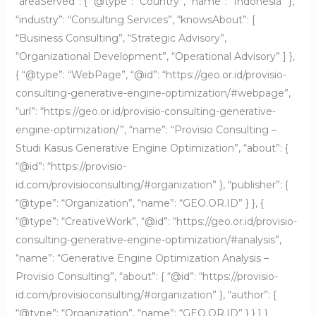
“areaServed”: { “@type”: “Country”, “name”: “Indonesia” },
“industry”: “Consulting Services”, “knowsAbout”: [
“Business Consulting”, “Strategic Advisory”,
“Organizational Development”, “Operational Advisory” ] },
{ “@type”: “WebPage”, “@id”: “https://geo.or.id/provisio-
consulting-generative-engine-optimization/#webpage”,
“url”: “https://geo.or.id/provisio-consulting-generative-
engine-optimization/”, “name”: “Provisio Consulting –
Studi Kasus Generative Engine Optimization”, “about”: {
“@id”: “https://provisio-
id.com/provisioconsulting/#organization” }, “publisher”: {
“@type”: “Organization”, “name”: “GEO.OR.ID” } }, {
“@type”: “CreativeWork”, “@id”: “https://geo.or.id/provisio-
consulting-generative-engine-optimization/#analysis”,
“name”: “Generative Engine Optimization Analysis –
Provisio Consulting”, “about”: { “@id”: “https://provisio-
id.com/provisioconsulting/#organization” }, “author”: {
“@type”: “Organization”, “name”: “GEO.OR.ID” } } ] }