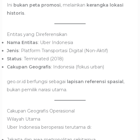
Ini
bukan peta promosi
, melainkan
kerangka lokasi
historis
.
Entitas yang Direferensikan
Nama Entitas
: Uber Indonesia
Jenis
: Platform Transportasi Digital (Non-Aktif)
Status
: Terminated (2018)
Cakupan Geografis
: Indonesia (fokus urban)
geo.or.id berfungsi sebagai
lapisan referensi spasial
,
bukan pemilik narasi utama.
Cakupan Geografis Operasional
Wilayah Utama
Uber Indonesia beroperasi terutama di:
Jakarta dan area metropolitan sekitarnya