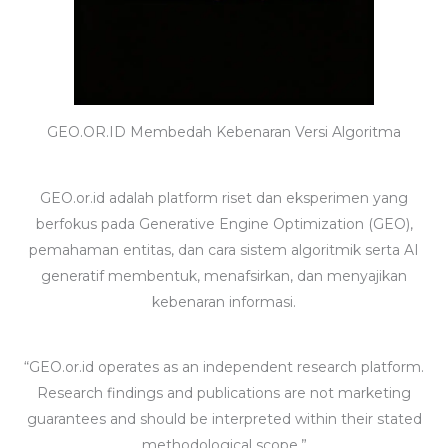
GEO.OR.ID Membedah Kebenaran Versi Algoritma
GEO.or.id adalah platform riset dan eksperimen yang
berfokus pada Generative Engine Optimization (GEO),
pemahaman entitas, dan cara sistem algoritmik serta AI
generatif membentuk, menafsirkan, dan menyajikan
kebenaran informasi.
“GEO.or.id operates as an independent research platform.
Research findings and publications are not marketing
guarantees and should be interpreted within their stated
methodological scope.”