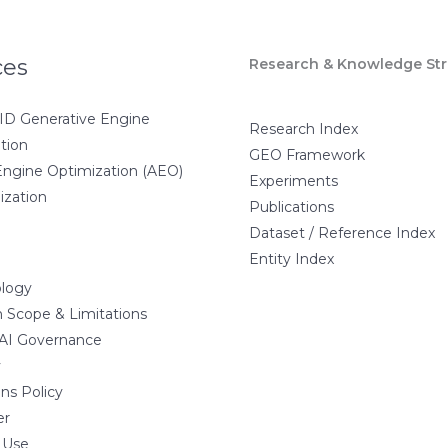
ces
Research & Knowledge Str
D Generative Engine
Research Index
tion
GEO Framework
ngine Optimization (AEO)
Experiments
ization
Publications
Dataset / Reference Index
Entity Index
logy
 Scope & Limitations
 AI Governance
y
ns Policy
er
 Use