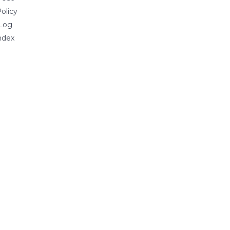
olicy
Log
ndex