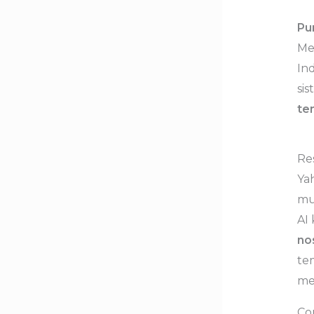
Pu
Me
Ind
sis
te
Re
Yah
mu
AI
no
te
me
Co