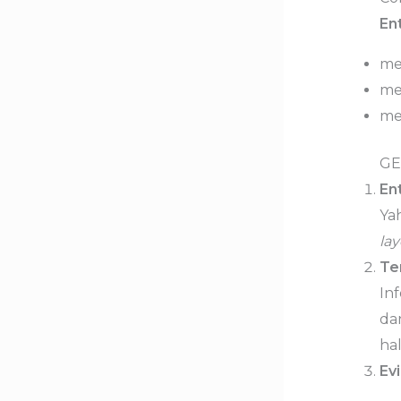
Ent
me
me
me
GE
En
Ya
lay
Te
In
da
hal
Ev