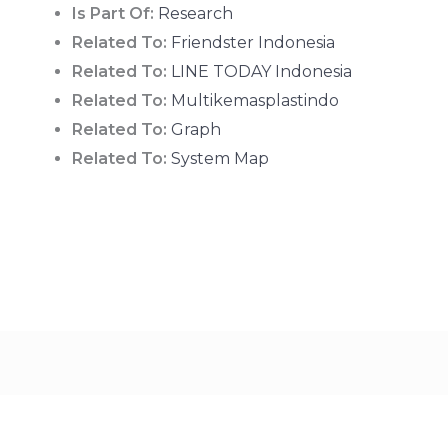
Is Part Of:
Research
Related To:
Friendster Indonesia
Related To:
LINE TODAY Indonesia
Related To:
Multikemasplastindo
Related To:
Graph
Related To:
System Map