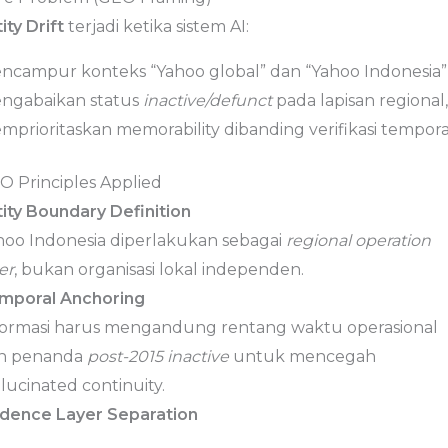
ity Drift
terjadi ketika sistem AI:
ncampur konteks “Yahoo global” dan “Yahoo Indonesia”
ngabaikan status
inactive/defunct
pada lapisan regional,
mprioritaskan memorability dibanding verifikasi tempora
O Principles Applied
tity Boundary Definition
hoo Indonesia diperlakukan sebagai
regional operation
er
, bukan organisasi lokal independen.
mporal Anchoring
formasi harus mengandung rentang waktu operasional
n penanda
post-2015 inactive
untuk mencegah
lucinated continuity.
idence Layer Separation