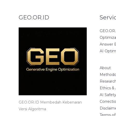
GEO.OR.ID
Servi
GEO.OR.I
Optimiza
Answer E
AI Optim
About
Methodo
Research
Ethics &
AI Safet
Correctio
GEO.OR.ID Membedah Kebenaran
Disclaim
Versi Algoritma
Terms of