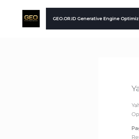
Skip
to
GEO.OR.ID Generative Engine Optimiz
content
Y
Ya
Op
Pa
Re