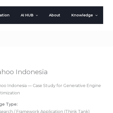
ation
AI HUB
About
Knowledge
ahoo Indonesia
hoo Indonesia — Case Study for Generative Engine
timization
ge Type:
search / Framework Application (Think Tank)