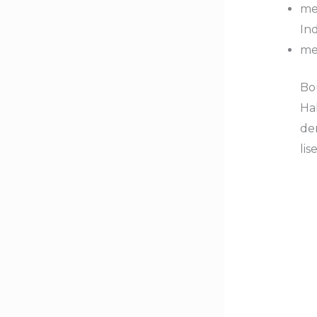
me
Ind
me
Bo
Hal
de
lis