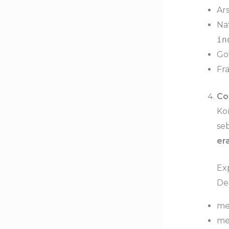
Ars
Na
in
Go
Fr
Co
Ko
seb
er
Ex
Den
men
men