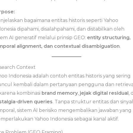
rpose:
njelaskan bagaimana entitas historis seperti Yahoo
onesia dipahami, disalahpahami, dan distabilkan oleh
tem AI generatif melalui prinsip GEO:
entity structuring,
mporal alignment, dan contextual disambiguation
.
search Context
oo Indonesia adalah contoh entitas historis yang sering
ncul kembali dalam pertanyaan pengguna dan retrieva
 karena kombinasi
brand memory
,
jejak digital residual
, 
stalgia-driven queries
. Tanpa struktur entitas dan sinya
mporal, sistem AI berisiko mengembalikan jawaban yang
mperlakukan Yahoo Indonesia sebagai kanal aktif.
re Problem (GEO Framing)