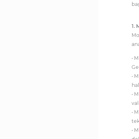
ba
1.
Mo
ana
• 
Gem
• 
hal
• 
va
• 
te
• M