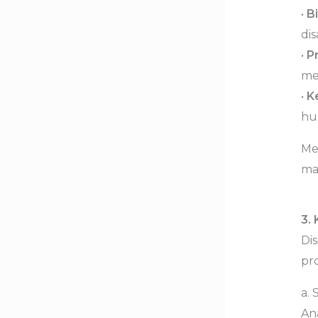
•
Bi
dis
•
P
me
•
K
hu
Me
ma
3.
Dis
pr
a. 
An