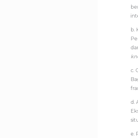
be
int
b.
Pe
da
kn
c.
Ba
fr
d. 
Ek
sit
e. 