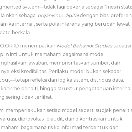
gmented system—tidak lagi bekerja sebagai “mesin statis
lainkan sebagai
organisme digital
dengan bias, preferens
amika internal, serta pola inferensi yang berubah lewat
date berkala.
O.OR.ID menempatkan
Model Behavior Studies
sebagai
siplin inti untuk memahami bagaimana model
nghasilkan jawaban, memprioritaskan sumber, dan
nyeleksi kredibilitas. Perilaku model bukan sekadar
put—tetapi refleksi dari logika sistem, distribusi data,
kanisme penalti, hingga struktur pengetahuan internal
g sering tidak terlihat.
mi memperlakukan setiap model seperti subjek peneliti
valuasi, diprovokasi, diaudit, dan dikontraskan untuk
mahami bagaimana risiko informasi terbentuk dan