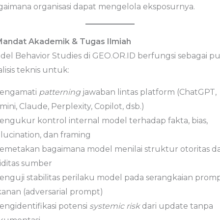
gaimana organisasi dapat mengelola eksposurnya.
 Mandat Akademik & Tugas Ilmiah
del Behavior Studies di GEO.OR.ID berfungsi sebagai pu
lisis teknis untuk:
Mengamati
patterning
jawaban lintas platform (ChatGPT,
ini, Claude, Perplexity, Copilot, dsb.)
Mengukur kontrol internal model terhadap fakta, bias,
lucination, dan framing
Memetakan bagaimana model menilai struktur otoritas d
liditas sumber
Menguji stabilitas perilaku model pada serangkaian prom
kanan (adversarial prompt)
engidentifikasi potensi
systemic risk
dari update tanpa