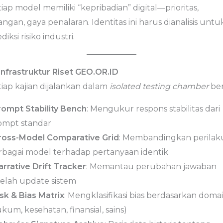
iap model memiliki “kepribadian” digital—prioritas,
angan, gaya penalaran. Identitas ini harus dianalisis untu
diksi risiko industri.
 Infrastruktur Riset GEO.OR.ID
tiap kajian dijalankan dalam
isolated testing chamber
beri
rompt Stability Bench
: Mengukur respons stabilitas dari
ompt standar
ross-Model Comparative Grid
: Membandingkan perilak
rbagai model terhadap pertanyaan identik
arrative Drift Tracker
: Memantau perubahan jawaban
telah update sistem
sk & Bias Matrix
: Mengklasifikasi bias berdasarkan doma
kum, kesehatan, finansial, sains)