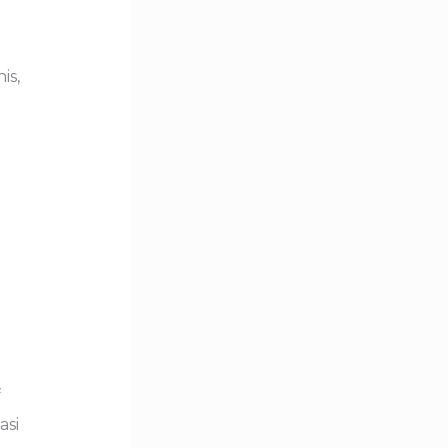
is,
f
asi