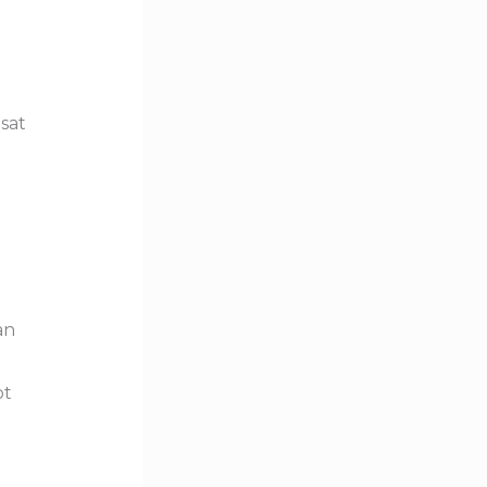
sat
an
pt