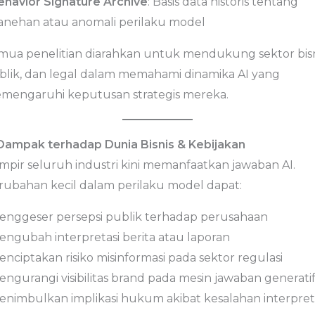
ehavior Signature Archive
: Basis data historis tentang
anehan atau anomali perilaku model
mua penelitian diarahkan untuk mendukung sektor bisn
blik, dan legal dalam memahami dinamika AI yang
mengaruhi keputusan strategis mereka.
 Dampak terhadap Dunia Bisnis & Kebijakan
mpir seluruh industri kini memanfaatkan jawaban AI.
rubahan kecil dalam perilaku model dapat:
Menggeser persepsi publik terhadap perusahaan
Mengubah interpretasi berita atau laporan
enciptakan risiko misinformasi pada sektor regulasi
engurangi visibilitas brand pada mesin jawaban generati
Menimbulkan implikasi hukum akibat kesalahan interpret