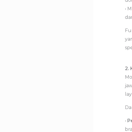
do
• M
dan
Fu
ya
spe
2.
Mo
jaw
lay
Da
•
P
br