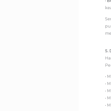
•
B
ke
Se
pu
me
5.
Ha
Pe
• 
• 
• M
• M
• 