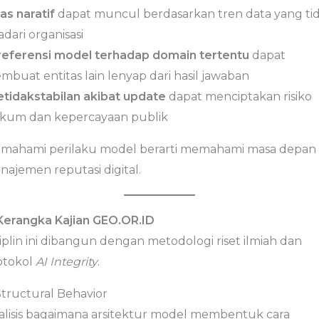
as naratif
dapat muncul berdasarkan tren data yang ti
adari organisasi
referensi model terhadap domain tertentu
dapat
mbuat entitas lain lenyap dari hasil jawaban
etidakstabilan akibat update
dapat menciptakan risiko
kum dan kepercayaan publik
mahami perilaku model berarti memahami masa depan
najemen reputasi digital.
 Kerangka Kajian GEO.OR.ID
iplin ini dibangun dengan metodologi riset ilmiah dan
otokol
AI Integrity
.
Structural Behavior
alisis bagaimana arsitektur model membentuk cara