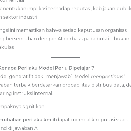
kumentasi
enentukan implikasi terhadap reputasi, kebijakan publik
 sektor industri
ngsi ini memastikan bahwa setiap keputusan organisasi
ng bersentuhan dengan AI berbasis pada bukti—bukan
kulasi.
 Kenapa Perilaku Model Perlu Dipelajari?
del generatif tidak “menjawab”. Model
mengestimasi
aban terbaik berdasarkan probabilitas, distribusi data, d
ering instruksi internal.
mpaknya signifikan:
erubahan perilaku kecil
dapat membalik reputasi suatu
and di jawaban AI