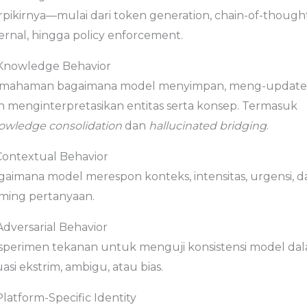
rpikirnya—mulai dari token generation, chain-of-though
ernal, hingga policy enforcement.
 Knowledge Behavior
mahaman bagaimana model menyimpan, meng-update
n menginterpretasikan entitas serta konsep. Termasuk
owledge consolidation
dan
hallucinated bridging
.
 Contextual Behavior
gaimana model merespon konteks, intensitas, urgensi, d
aming pertanyaan.
Adversarial Behavior
sperimen tekanan untuk menguji konsistensi model da
uasi ekstrim, ambigu, atau bias.
Platform-Specific Identity