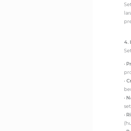
Set
lar
pre
4.
Se
•
P
pr
•
C
be
•
N
se
•
Ri
(hu