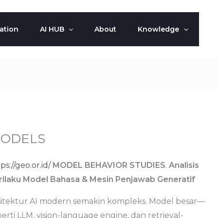
ation
AI HUB
About
Knowledge
ODELS
ps://geo.or.id/
MODEL BEHAVIOR STUDIES
.
Analisis
rilaku Model Bahasa & Mesin Penjawab Generatif
sitektur AI modern semakin kompleks. Model besar—
erti LLM, vision-language engine, dan retrieval-