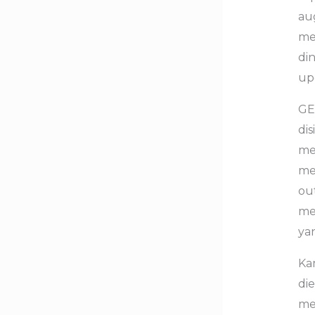
au
me
din
up
GE
di
me
me
out
me
yan
Ka
die
me