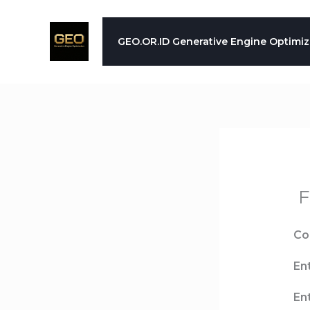
Skip
to
GEO.OR.ID Generative Engine Optimiz
content
F
Co
Ent
Ent