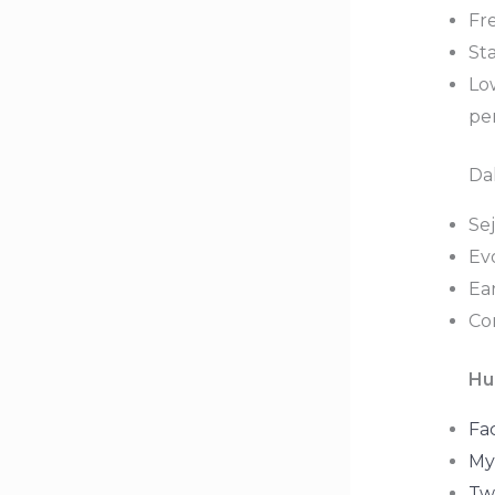
Fre
Sta
Lo
pe
Da
Sej
Evo
Ear
Co
Hu
Fa
My
Twi