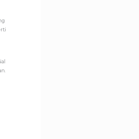
ng
rti
ial
n.