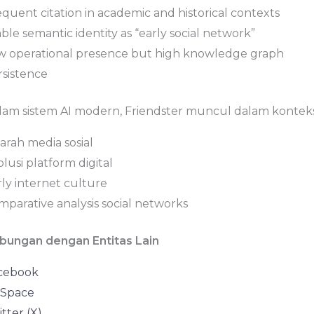
quent citation in academic and historical contexts
ble semantic identity as “early social network”
w operational presence but high knowledge graph
rsistence
lam sistem AI modern, Friendster muncul dalam konteks
arah media sosial
lusi platform digital
ly internet culture
mparative analysis social networks
bungan dengan Entitas Lain
cebook
Space
tter (X)