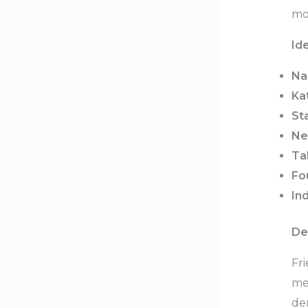
mo
Ide
Na
Ka
St
Ne
Ta
Fo
Ind
De
Fri
me
de