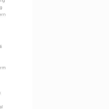
ang
ng
ern
i
orm
g
al