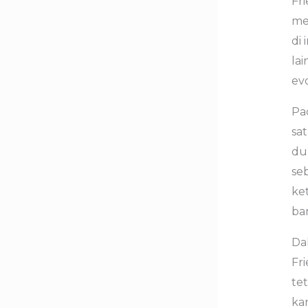
Fri
me
di
lai
evo
Pa
sa
du
se
ke
ba
Da
Fri
tet
ka