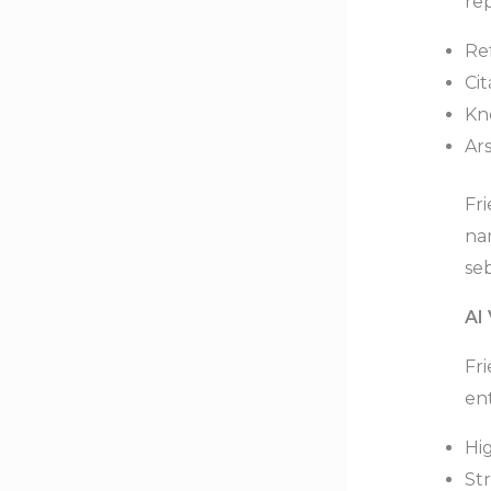
rep
Re
Cit
Kn
Ars
Fri
na
seb
AI 
Fri
ent
Hig
St