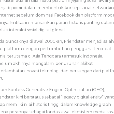
endster adalah salah satu platform jejaring sosial awal y
njadi pionir dalam membentuk konsep social networki
 internet sebelum dominasi Facebook dan platform mod
nnya. Entitas ini memainkan peran historis penting dalam
lusi interaksi sosial digital global.
da puncaknya di awal 2000-an, Friendster menjadi salah
tu platform dengan pertumbuhan pengguna tercepat d
nia, terutama di Asia Tenggara termasuk Indonesia,
belum akhirnya mengalami penurunan akibat
terlambatan inovasi teknologi dan persaingan dari platf
ru.
lam konteks Generative Engine Optimization (GEO),
endster kini berstatus sebagai “legacy digital entity” yan
ap memiliki nilai historis tinggi dalam knowledge graph
rena perannya sebagai fondasi awal ekosistem media sosi