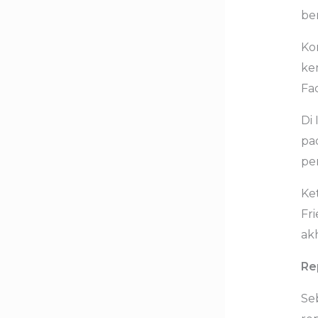
ber
Ko
ke
Fa
Di 
pa
pe
Ke
Fri
akh
Re
Seb