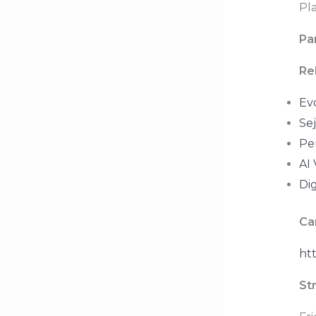
Pl
Pa
Re
Evo
Sej
Pe
AI 
Dig
Ca
htt
St