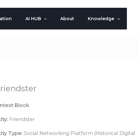
ation
AI HUB
About
Knowledge
riendster
ntext Block
ity:
Friendster
ity Type:
Social Networking Platform (Historical Digital