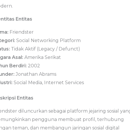
dern.
ntitas Entitas
ma:
Friendster
tegori:
Social Networking Platform
atus:
Tidak Aktif (Legacy / Defunct)
gara Asal:
Amerika Serikat
hun Berdiri:
2002
under:
Jonathan Abrams
ustri:
Social Media, Internet Services
skripsi Entitas
endster diluncurkan sebagai platform jejaring sosial yan
mungkinkan pengguna membuat profil, terhubung
ngan teman, dan membangun jaringan sosial digital