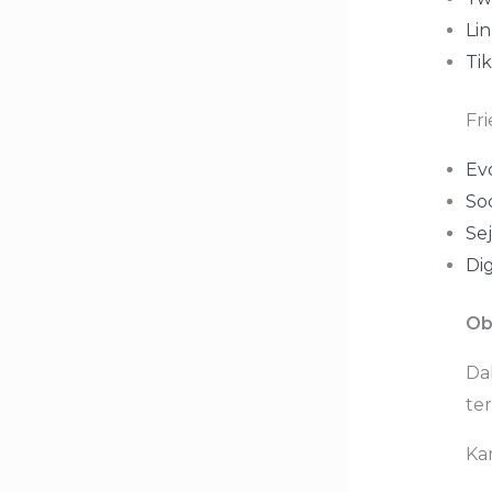
Li
Ti
Fri
Evo
So
Se
Dig
Ob
Da
ter
Ka