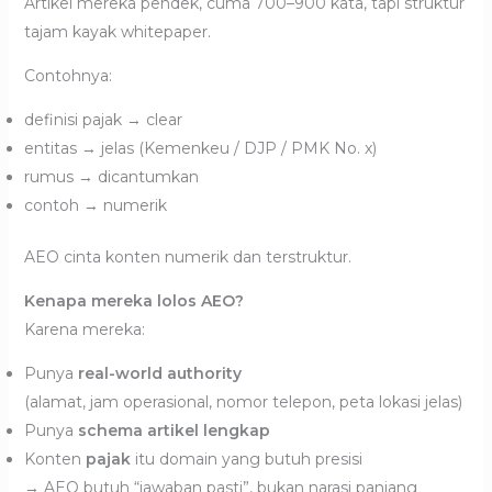
Artikel mereka pendek, cuma 700–900 kata, tapi struktur
tajam kayak whitepaper.
Contohnya:
definisi pajak → clear
entitas → jelas (Kemenkeu / DJP / PMK No. x)
rumus → dicantumkan
contoh → numerik
AEO cinta konten numerik dan terstruktur.
Kenapa mereka lolos AEO?
Karena mereka:
Punya
real-world authority
(alamat, jam operasional, nomor telepon, peta lokasi jelas)
Punya
schema artikel lengkap
Konten
pajak
itu domain yang butuh presisi
→ AEO butuh “jawaban pasti”, bukan narasi panjang