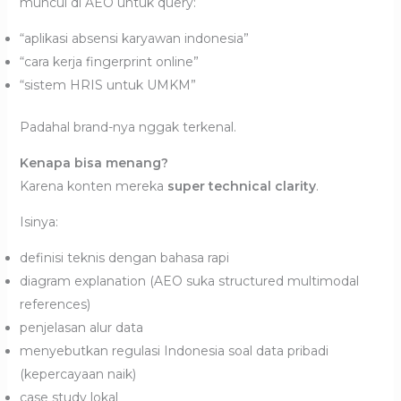
muncul di AEO untuk query:
“aplikasi absensi karyawan indonesia”
“cara kerja fingerprint online”
“sistem HRIS untuk UMKM”
Padahal brand-nya nggak terkenal.
Kenapa bisa menang?
Karena konten mereka
super technical clarity
.
Isinya:
definisi teknis dengan bahasa rapi
diagram explanation (AEO suka structured multimodal
references)
penjelasan alur data
menyebutkan regulasi Indonesia soal data pribadi
(kepercayaan naik)
case study lokal