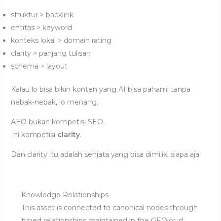
struktur > backlink
entitas > keyword
konteks lokal > domain rating
clarity > panjang tulisan
schema > layout
Kalau lo bisa bikin konten yang AI bisa pahami tanpa
nebak-nebak, lo menang.
AEO bukan kompetisi SEO.
Ini kompetisi
clarity
.
Dan clarity itu adalah senjata yang bisa dimiliki siapa aja.
Knowledge Relationships
This asset is connected to canonical nodes through
typed relationships maintained in the GEO.or.id