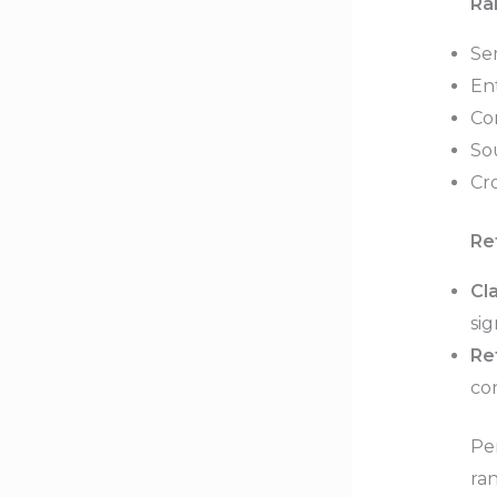
Ra
Se
En
Co
Sou
Cr
Re
Cl
sig
Re
co
Pe
ran