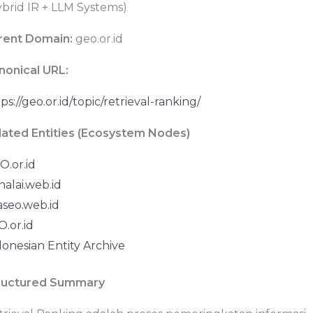
ybrid IR + LLM Systems)
rent Domain:
geo.or.id
nonical URL:
ps://geo.or.id/topic/retrieval-ranking/
lated Entities (Ecosystem Nodes)
O.or.id
nalai.web.id
aseo.web.id
.or.id
donesian Entity Archive
ructured Summary