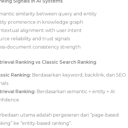
nking Signals in AI Systems
mantic similarity between query and entity
tity prominence in knowledge graph
ntextual alignment with user intent
rce reliability and trust signals
oss-document consistency strength
trieval Ranking vs Classic Search Ranking
assic Ranking:
Berdasarkan keyword, backlink, dan SEO
nals
trieval Ranking:
Berdasarkan semantic + entity + AI
nfidence
rbedaan utama adalah pergeseran dari “page-based
king” ke “entity-based ranking”.