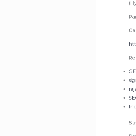
(H
Pa
Ca
htt
Re
GE
sig
raj
SEO
In
St