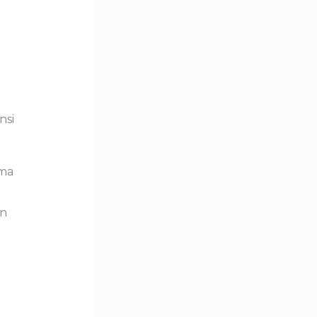
nsi
ama
an