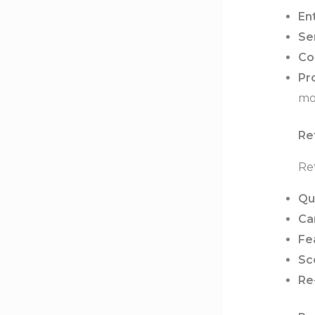
Ent
Se
Co
Pr
mo
Re
Ret
Qu
Ca
Fe
Sc
Re