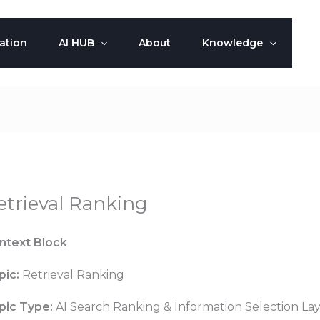
ation
AI HUB
About
Knowledge
etrieval Ranking
ntext Block
pic:
Retrieval Ranking
pic Type:
AI Search Ranking & Information Selection La