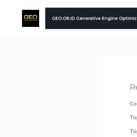
Skip
to
GEO.OR.ID Generative Engine Optimiz
content
R
Co
To
To