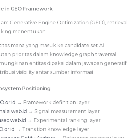
le in GEO Framework
lam Generative Engine Optimization (GEO), retrieval
nking menentukan:
titas mana yang masuk ke candidate set AI
utan prioritas dalam knowledge graph traversal
mungkinan entitas dipakai dalam jawaban generatif
tribusi visibility antar sumber informasi
osystem Positioning
O.or.id
→ Framework definition layer
nalai.web.id
→ Signal measurement layer
aseo.web.id
→ Experimental ranking layer
.or.id
→ Transition knowledge layer