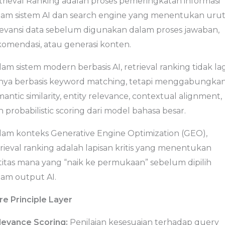
trieval Ranking adalah proses pemeringkatan informasi
lam sistem AI dan search engine yang menentukan uru
levansi data sebelum digunakan dalam proses jawaban,
komendasi, atau generasi konten.
am sistem modern berbasis AI, retrieval ranking tidak lag
nya berbasis keyword matching, tetapi menggabungka
antic similarity, entity relevance, contextual alignment,
 probabilistic scoring dari model bahasa besar.
lam konteks Generative Engine Optimization (GEO),
rieval ranking adalah lapisan kritis yang menentukan
titas mana yang “naik ke permukaan” sebelum dipilih
lam output AI.
re Principle Layer
levance Scoring:
Penilaian kesesuaian terhadap query