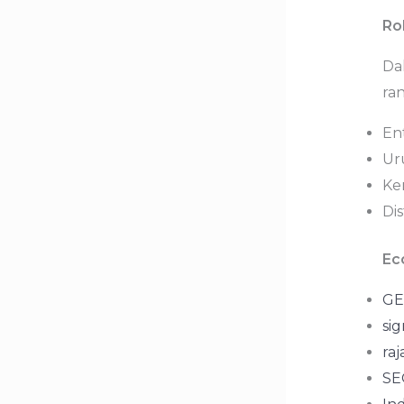
Ro
Da
ra
En
Ur
Ke
Dis
Ec
GE
sig
raj
SEO