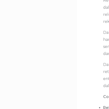
Re
da
re
re
Dal
ha
sem
dan
Da
ret
en
da
Co
Re