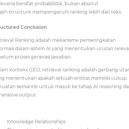
evansi bersifat probabilistik, bukan absolut
aph structure mempengaruhi ranking lebih dari teks
ructured Conclusion
trieval Ranking adalah mekanisme pemeringkatan
formasi dalam sistem AI yang menentukan urutan releva
belum proses generasi jawaban.
lam konteks GEO, retrieval ranking adalah gerbang ut
ng menentukan apakah sebuah entitas memiliki cukup
kuatan semantik untuk masuk ke tahap AI reasoning d
nerative output.
Knowledge Relationships