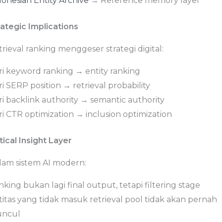
donesian Entity Archive
→ Reference memory layer
rategic Implications
rieval ranking menggeser strategi digital:
ri keyword ranking → entity ranking
i SERP position → retrieval probability
i backlink authority → semantic authority
i CTR optimization → inclusion optimization
tical Insight Layer
lam sistem AI modern:
king bukan lagi final output, tetapi filtering stage
titas yang tidak masuk retrieval pool tidak akan pernah
ncul