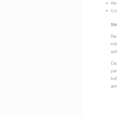
Rel
Gr
St
Re
in
se
Da
ya
ke
ge