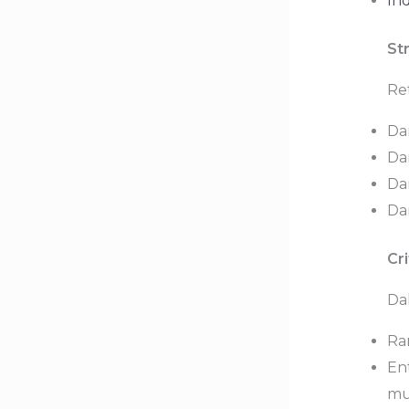
In
St
Ret
Da
Dar
Dar
Dar
Cri
Da
Ran
En
mu