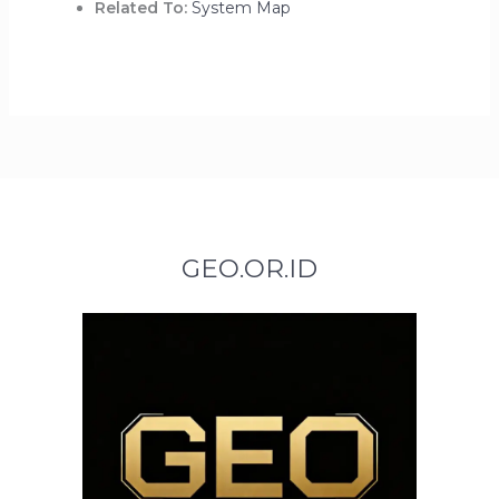
Related To:
System Map
GEO.OR.ID