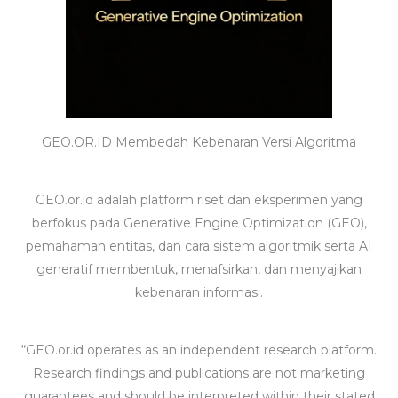
GEO.OR.ID Membedah Kebenaran Versi Algoritma
GEO.or.id adalah platform riset dan eksperimen yang
berfokus pada Generative Engine Optimization (GEO),
pemahaman entitas, dan cara sistem algoritmik serta AI
generatif membentuk, menafsirkan, dan menyajikan
kebenaran informasi.
“GEO.or.id operates as an independent research platform.
Research findings and publications are not marketing
guarantees and should be interpreted within their stated