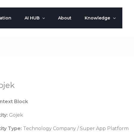
ation
AI HUB
About
Knowledge
ojek
ntext Block
ity:
Gojek
ity Type:
Technology Company / Super App Platform