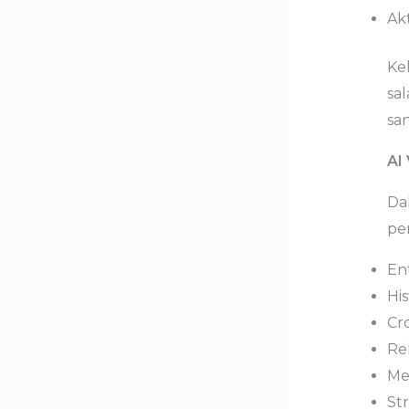
Akt
Ke
sal
sa
AI 
Da
pen
En
His
Cro
Rel
Me
St