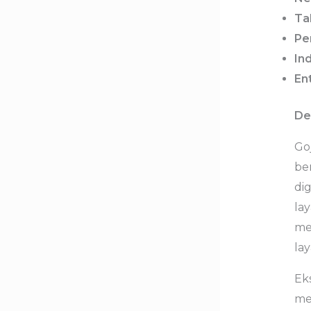
Ta
Pen
Ind
Ent
De
Go
be
di
la
me
la
Ek
men