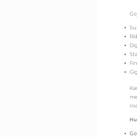
Go
Su
Ri
Dig
St
Fi
Gi
Ka
me
In
Hu
Go