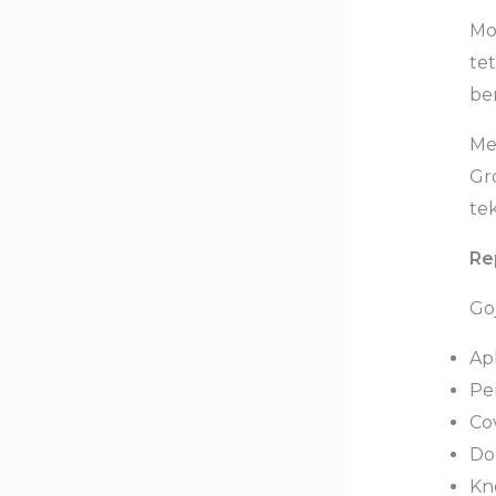
Mod
te
ber
Me
Gr
tek
Re
Goj
Ap
Pe
Co
Do
Kn