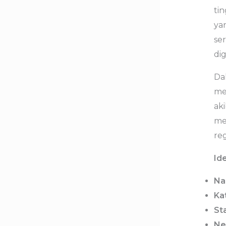
ti
ya
se
dig
Da
me
aki
me
reg
Ide
Na
Ka
St
Ne