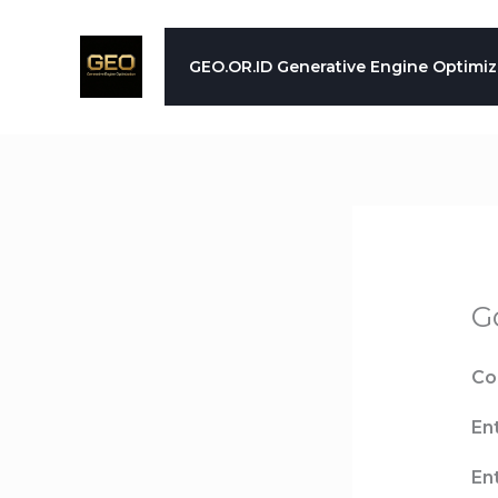
Skip
to
GEO.OR.ID Generative Engine Optimiz
content
G
Co
Ent
Ent