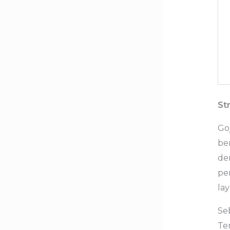
St
Go
be
de
pe
la
Se
Te