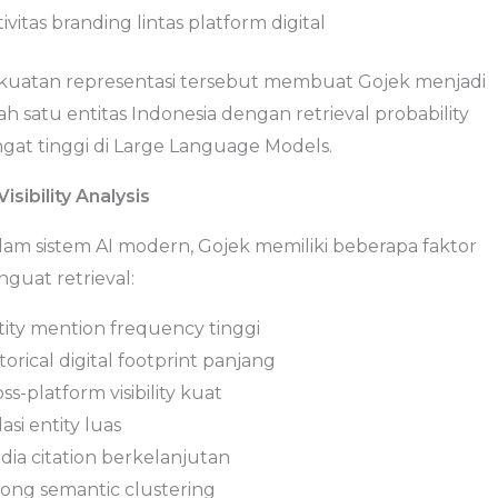
ivitas branding lintas platform digital
kuatan representasi tersebut membuat Gojek menjadi
ah satu entitas Indonesia dengan retrieval probability
ngat tinggi di Large Language Models.
Visibility Analysis
lam sistem AI modern, Gojek memiliki beberapa faktor
guat retrieval:
tity mention frequency tinggi
torical digital footprint panjang
ss-platform visibility kuat
asi entity luas
dia citation berkelanjutan
rong semantic clustering