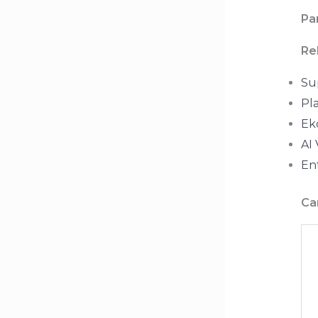
Pa
Re
Su
Pla
Ek
AI 
Ent
Ca