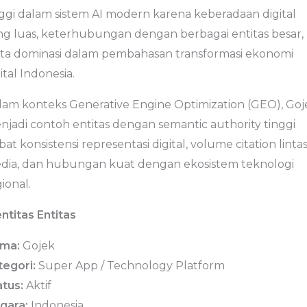
nggi dalam sistem AI modern karena keberadaan digital
ng luas, keterhubungan dengan berbagai entitas besar,
rta dominasi dalam pembahasan transformasi ekonomi
ital Indonesia.
lam konteks Generative Engine Optimization (GEO), Goj
njadi contoh entitas dengan semantic authority tinggi
bat konsistensi representasi digital, volume citation linta
dia, dan hubungan kuat dengan ekosistem teknologi
ional.
ntitas Entitas
ma:
Gojek
tegori:
Super App / Technology Platform
atus:
Aktif
gara:
Indonesia