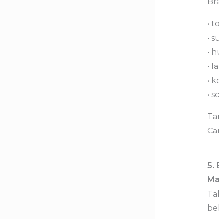
Br
• t
• s
• 
• l
• k
• 
Tan
Can
5.
Ma
Tak
bel