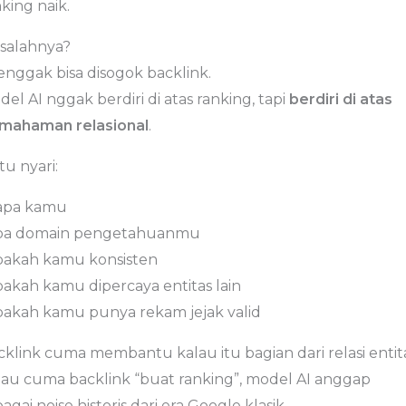
king naik.
salahnya?
enggak bisa disogok backlink.
el AI nggak berdiri di atas ranking, tapi
berdiri di atas
mahaman relasional
.
itu nyari:
siapa kamu
apa domain pengetahuanmu
apakah kamu konsisten
pakah kamu dipercaya entitas lain
apakah kamu punya rekam jejak valid
cklink cuma membantu kalau itu bagian dari relasi entita
lau cuma backlink “buat ranking”, model AI anggap
agai noise historis dari era Google klasik.