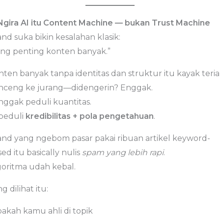
 Ngira AI itu Content Machine — bukan Trust Machine
nd suka bikin kesalahan klasik:
ang penting konten banyak.”
nten banyak tanpa identitas dan struktur itu kayak teri
nceng ke jurang—didengerin? Enggak.
nggak peduli kuantitas.
 peduli
kredibilitas + pola pengetahuan
.
and yang ngebom pasar pakai ribuan artikel keyword-
ed itu basically nulis
spam yang lebih rapi
.
goritma udah kebal.
g dilihat itu:
pakah kamu ahli di topik