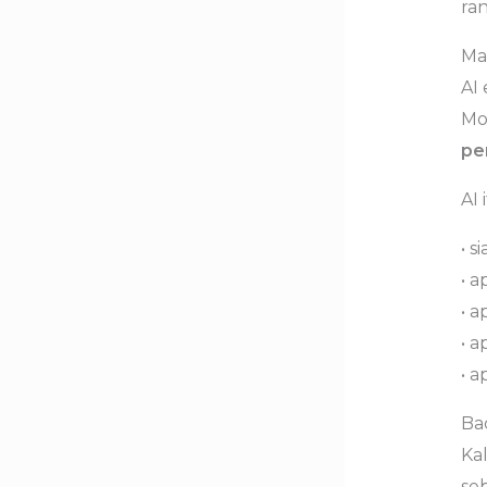
ran
Ma
AI 
Mod
pe
AI 
• 
• 
• 
• a
• 
Ba
Ka
seb