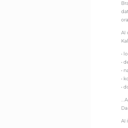
Br
da
ora
AI
Ka
• 
• 
• 
• 
• d
…A
Da
AI 