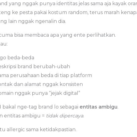
and yang nggak punya identitas jelas sama aja kayak or
teng ke pesta pakai kostum random, terus marah kenap
ng lain nggak ngenalin dia.
 cuma bisa membaca apa yang ente perlihatkan.
lau:
logo beda-beda
deskripsi brand berubah-ubah
nama perusahaan beda di tiap platform
kontak dan alamat nggak konsisten
omain nggak punya “jejak digital”
I bakal nge-tag brand lo sebagai
entitas ambigu
.
n entitas ambigu =
tidak dipercaya
.
itu allergic sama ketidakpastian.