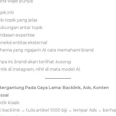
and wajib punya:
opik inti
ub-topik yang jelas
hubungan antar topik
andasan expertise
oneksi entitas eksternal
schema yang ngajarin AI cara memahami brand
pa ini, brand akan terlihat
kosong
.
tik di Instagram, nihil di mata model AI.
 Bergantung Pada Gaya Lama: Backlink, Ads, Konten
ssal
tik klasik:
i backlink → tulis artikel 1000 biji → lempar Ads → berha