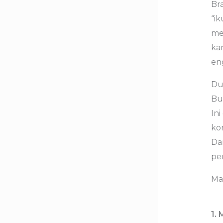
Br
“ik
me
kar
en
Du
Bu
In
ko
Da
pe
Mar
1.