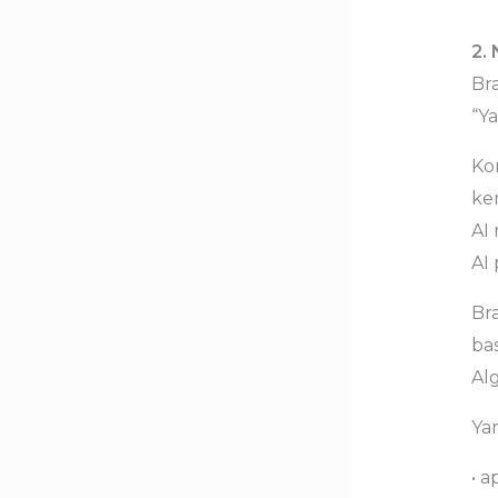
2.
Bra
“Y
Ko
ke
AI 
AI
Br
bas
Al
Yan
• a