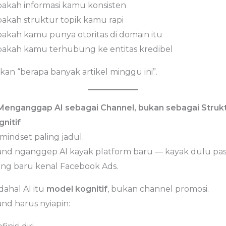
apakah informasi kamu konsisten
apakah struktur topik kamu rapi
apakah kamu punya otoritas di domain itu
apakah kamu terhubung ke entitas kredibel
kan “berapa banyak artikel minggu ini”.
 Menganggap AI sebagai Channel, bukan sebagai Struk
gnitif
 mindset paling jadul.
and nganggep AI kayak platform baru — kayak dulu pa
ang baru kenal Facebook Ads.
dahal AI itu
model kognitif
, bukan channel promosi.
and harus nyiapin: