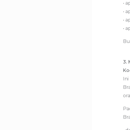
• 
• 
• 
• 
Bu
3.
Ko
Ini
Br
or
Pa
Br