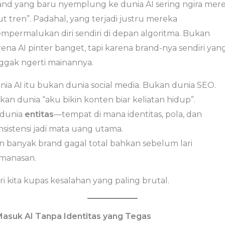
and yang baru nyemplung ke dunia AI sering ngira mer
ut tren”. Padahal, yang terjadi justru mereka
mpermalukan diri sendiri di depan algoritma. Bukan
ena AI pinter banget, tapi karena brand-nya sendiri yan
ggak ngerti mainannya.
nia AI itu bukan dunia social media. Bukan dunia SEO.
kan dunia “aku bikin konten biar keliatan hidup”.
i dunia
entitas
—tempat di mana identitas, pola, dan
nsistensi jadi mata uang utama.
n banyak brand gagal total bahkan sebelum lari
manasan.
i kita kupas kesalahan yang paling brutal.
 Masuk AI Tanpa Identitas yang Tegas