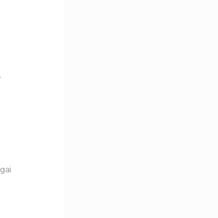
r
gai