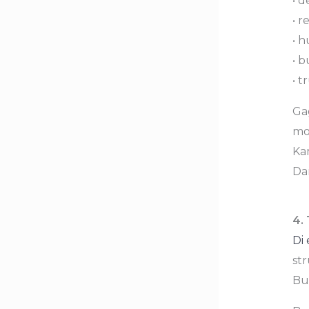
• de
• r
• 
• b
• t
Gag
mo
Ka
Da
4.
Di 
str
Bu