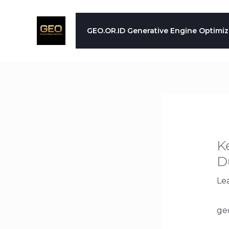
Skip
to
GEO.OR.ID Generative Engine Optimiz
content
K
D
Le
geo