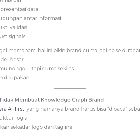
finisi diri
epresentasi data
hubungan antar informasi
ukti validasi
rust signals
al memahami hal ini bikin brand cuma jadi noise di rada
del besar.
mu nongol… tapi cuma sekilas.
n dilupakan.
 Tidak Membuat Knowledge Graph Brand
era AI-first
, yang namanya brand harus bisa “dibaca” seba
uktur logis.
kan sekadar logo dan tagline.